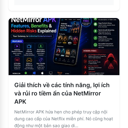
about Dễ dàng thay đổi chất lượng video trên NetMir
Giải thích về các tính năng, lợi ích
và rủi ro tiềm ẩn của NetMirror
APK
NetMirror APK hứa hẹn cho phép truy cập nội
dung cao cấp của Netflix miễn phí. Nó cũng hoạt
động như một bản sao giao di...