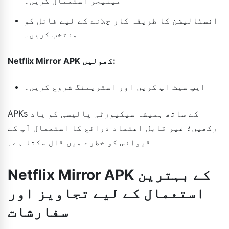
مینیجر استعمال کریں۔
انسٹالیشن کا طریقہ کار چلانے کے لیے فائل کو
منتخب کریں۔
Netflix Mirror APK کھولیں:
ایپ سیٹ اپ کریں اور اسٹریمنگ شروع کریں۔
APKs کے ساتھ ہمیشہ سیکیورٹی پالیسی کو یاد
رکھیں؛ غیر قابل اعتماد ذرائع کا استعمال آپ کے
ڈیوائس کو خطرے میں ڈال سکتا ہے۔
Netflix Mirror APK کے بہترین
استعمال کے لیے تجاویز اور
سفارشات