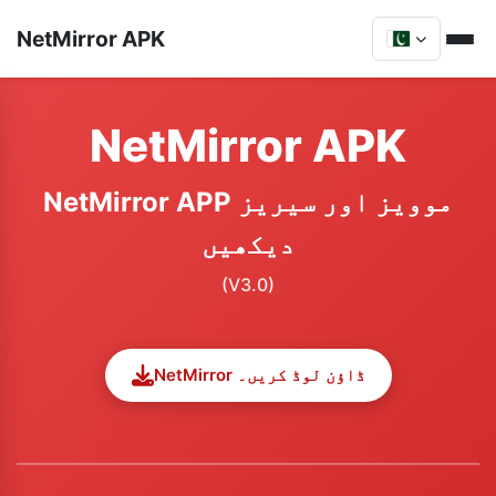
NetMirror APK
NetMirror APK
NetMirror APP موویز اور سیریز
دیکھیں
(V3.0)
NetMirror ڈاؤن لوڈ کریں۔