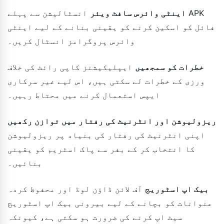
اینٹی وائرس سافٹ ویئر
انسٹالیشن سے پہلے APK
فائل کو اسکین کرنے کو یقینی بنانے کے لیے اینٹی
وائرس پروگرامز انسٹال کریں۔
خطرات کو سمجھیں
ایپلیکیشنز کاپی رائٹ کی خلاف
ورزی کے خطرات لے سکتی ہیں، اس لیے غیر سرکاری
ایپس استعمال کرنے میں محتاط رہیں۔
ریزولیوشن اور انٹرنیٹ کی رفتار میں توازن رکھیں
اپنی انٹرنیٹ کی رفتار کی بنیاد پر ریزولیوشن
کا انتخاب کر کے بفر سے پاک اسٹریم کو یقینی
بنائیں۔
بیک اپ اسٹوریج
آف لائن ڈاؤن لوڈ اور محفوظ کردہ
عنوانات کو بچانے کے لیے بیرونی بیک اپ اسٹوریج
سیٹ اپ کرنے کی ضرورت ہو سکتی ہے، کیونکہ