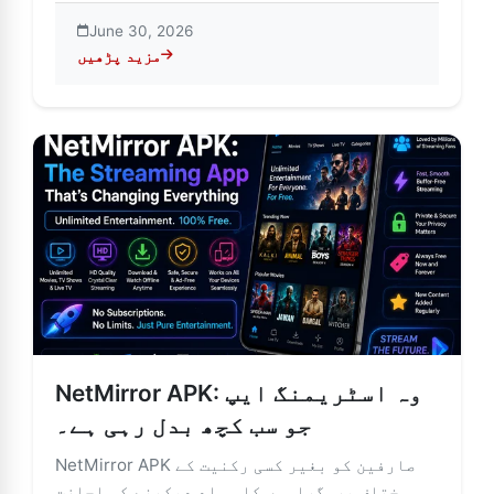
June 30, 2026
مزید پڑھیں
a کی خصوصیات، فوائد اور پوشیدہ خطرات کی وضاحت
NetMirror APK: وہ اسٹریمنگ ایپ
جو سب کچھ بدل رہی ہے۔
NetMirror APK صارفین کو بغیر کسی رکنیت کے
مختلف پروگراموں کا مواد دیکھنے کی اجازت