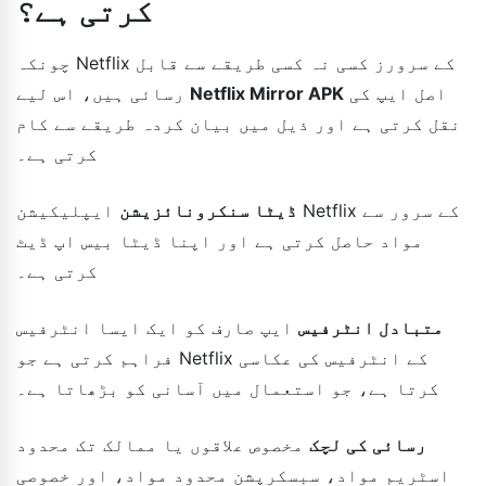
کرتی ہے؟
چونکہ Netflix کے سرورز کسی نہ کسی طریقے سے قابل
اصل ایپ کی
Netflix Mirror APK
رسائی ہیں، اس لیے
نقل کرتی ہے اور ذیل میں بیان کردہ طریقے سے کام
کرتی ہے۔
ڈیٹا سنکرونائزیشن
ایپلیکیشن Netflix کے سرور سے
مواد حاصل کرتی ہے اور اپنا ڈیٹا بیس اپ ڈیٹ
کرتی ہے۔
متبادل انٹرفیس
ایپ صارف کو ایک ایسا انٹرفیس
فراہم کرتی ہے جو Netflix کے انٹرفیس کی عکاسی
کرتا ہے، جو استعمال میں آسانی کو بڑھاتا ہے۔
رسائی کی لچک
مخصوص علاقوں یا ممالک تک محدود
اسٹریم مواد، سبسکرپشن محدود مواد، اور خصوصی