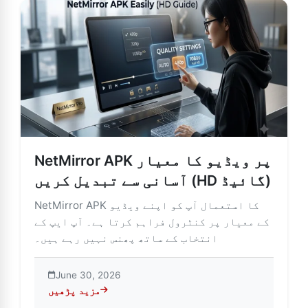
NetMirror APK پر ویڈیو کا معیار
آسانی سے تبدیل کریں (HD گائیڈ)
NetMirror APK کا استعمال آپ کو اپنے ویڈیو
کے معیار پر کنٹرول فراہم کرتا ہے۔ آپ ایپ کے
انتخاب کے ساتھ پھنس نہیں رہے ہیں۔
June 30, 2026
مزید پڑھیں