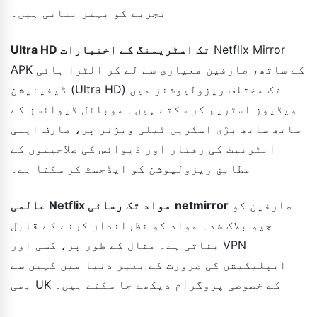
تجربے کو بہتر بناتی ہیں۔
Netflix Mirror
Ultra HD تک اسٹریمنگ کے اختیارات
APK کے ساتھ، صارفین معیاری سے لے کر الٹرا ہائی
ڈیفینیشن (Ultra HD) تک مختلف ریزولیوشنز میں
ویڈیوز اسٹریم کر سکتے ہیں۔ موبائل ڈیوائسز کے
ساتھ ساتھ بڑی اسکرین ٹیلی ویژنز پر، صارف اپنی
انٹرنیٹ کی رفتار اور ڈیوائس کی صلاحیتوں کے
مطابق ریزولیوشن کو ایڈجسٹ کر سکتا ہے۔
صارفین کو
netmirror
عالمی Netflix مواد تک رسائی
جیو بلاک شدہ مواد کو نظرانداز کرنے کے قابل
بناتی ہے۔ مثال کے طور پر، کسی اور VPN
ایپلیکیشن کی ضرورت کے بغیر دنیا میں کہیں سے
بھی UK کے خصوصی پروگرام دیکھے جا سکتے ہیں۔