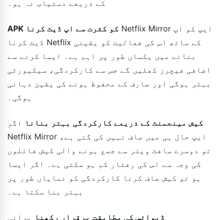
کے ذریعے دستیاب نہ ہو۔
Netflix Mirror ایپ کو اپ
APK کو کثرت سے اپ ڈیٹ کرنا
ڈیٹ کرنا Netflix کے ساتھ اس کی فعالیت کو یقینی
بنانے میں یکساں طور پر اہم ہے۔ ایسا کرنے سے
اضافی فیچرز کھلیں گے جس سے کارکردگی، سیکیورٹی
بہتر ہوگی اور صارف کے محفوظ ہونے کی یقین دہانی
ہوگی۔
کیش مینجمنٹ کے ذریعے کارکردگی بہتر بنانا
اگر
Netflix Mirror ایپ حال ہی میں صاف نہیں کی گئی ہے،
تو دوسرے سافٹ ویئر سے جمع ہونے والی کیش فائلوں
کی وجہ سے اس کی رفتار کم ہو سکتی ہے۔ اگر ایسا
ہو تو کیش صاف کرنا کارکردگی کو نمایاں طور پر
بہتر بنا سکتا ہے۔
ڈیوائس کی مطابقت برقرار رکھنا
پرانی