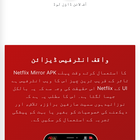
آف لائن ڈاؤن لوڈ
واقف انٹرفیس ڈیزائن
Netflix Mirror APK کا استعمال کرتے وقت پہلے
تاثر کے قریب ترین چیز اس کا ویب انٹرفیس ہے
اس حقیقت کی وجہ سے کہ یہ بالکل Netflix کے UI
جیسا لگتا ہے۔ اس کا مطلب یہ ہے کہ
نوزائیدہوں سمیت صارفین براؤز، تلاش، اور
دیکھنے کی خصوصیات کو بغیر یا بہت کم پیشگی
تجربہ کے استعمال کر سکیں گے۔