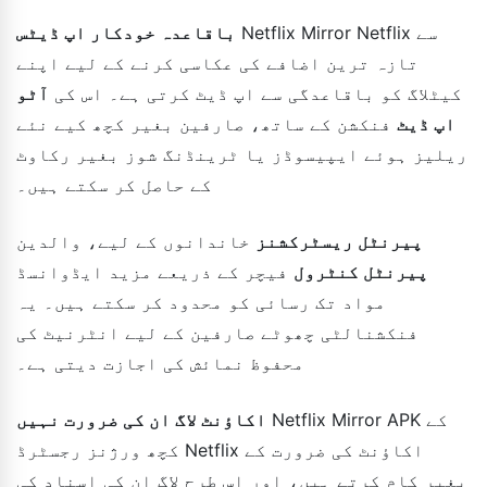
Netflix Mirror Netflix سے
باقاعدہ خودکار اپ ڈیٹس
تازہ ترین اضافے کی عکاسی کرنے کے لیے اپنے
کیٹلاگ کو باقاعدگی سے اپ ڈیٹ کرتی ہے۔ اس کی
آٹو
اپ ڈیٹ
فنکشن کے ساتھ، صارفین بغیر کچھ کیے نئے
ریلیز ہوئے ایپیسوڈز یا ٹرینڈنگ شوز بغیر رکاوٹ
کے حاصل کر سکتے ہیں۔
پیرنٹل ریسٹرکشنز
خاندانوں کے لیے، والدین
پیرنٹل کنٹرول
فیچر کے ذریعے مزید ایڈوانسڈ
مواد تک رسائی کو محدود کر سکتے ہیں۔ یہ
فنکشنالٹی چھوٹے صارفین کے لیے انٹرنیٹ کی
محفوظ نمائش کی اجازت دیتی ہے۔
Netflix Mirror APK کے
اکاؤنٹ لاگ ان کی ضرورت نہیں
کچھ ورژنز رجسٹرڈ Netflix اکاؤنٹ کی ضرورت کے
بغیر کام کرتے ہیں، اور اس طرح لاگ ان کی اسناد کی