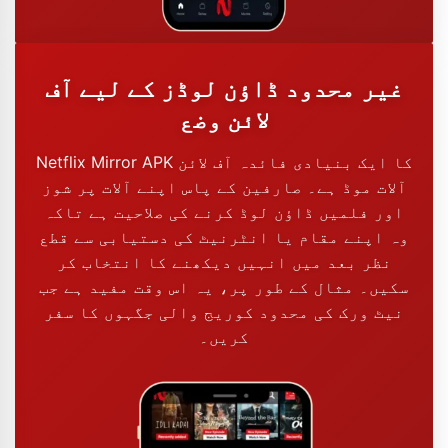
غیر محدود ڈاؤن لوڈز کے لیے آف
لائن وضع
Netflix Mirror APK کا ایک بنیادی فائدہ آف لائن
آلات موڈ ہے۔ صارفین کے پاس اپنے آلات پر شوز
اور فلمیں ڈاؤن لوڈ کرنے کی صلاحیت ہے تاکہ
وہ اپنے مقام یا انٹرنیٹ کی دستیابی سے قطع
نظر بعد میں انہیں دیکھنے کا انتخاب کر
سکیں۔ مثال کے طور پر، یہ اس وقت مفید ہے جب
نیٹ ورک کی محدود کوریج والی جگہوں کا سفر
کریں۔