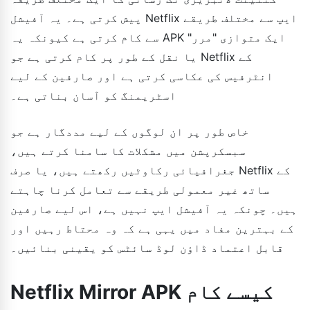
پیش کرتی ہے۔ یہ آفیشل Netflix ایپ سے مختلف طریقے
سے کام کرتی ہے کیونکہ یہ APK ایک متوازی "مرر"
یا نقل کے طور پر کام کرتی ہے جو Netflix کے
انٹرفیس کی عکاسی کرتی ہے اور صارفین کے لیے
اسٹریمنگ کو آسان بناتی ہے۔
خاص طور پر ان لوگوں کے لیے مددگار ہے جو
سبسکرپشن میں مشکلات کا سامنا کرتے ہیں،
جغرافیائی رکاوٹیں رکھتے ہیں، یا صرف Netflix کے
ساتھ غیر معمولی طریقے سے تعامل کرنا چاہتے
ہیں۔ چونکہ یہ آفیشل ایپ نہیں ہے، اس لیے صارفین
کے بہترین مفاد میں یہی ہے کہ وہ محتاط رہیں اور
قابل اعتماد ڈاؤن لوڈ سائٹس کو یقینی بنائیں۔
Netflix Mirror APK کیسے کام