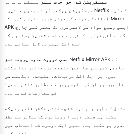
سبسکرپشن کے اخراجات نہیں
مہنگے ماہانہ
سبسکرپشن پیکجز کو اب بھول جائیں۔ Netflix کے لیے
ادائیگی کرنے کی کوئی ضرورت نہیں کیونکہ Mirror
APK اپنی وسیع مواد کی لائبریری تک بغیر کسی چارج
کے رسائی فراہم کرتی ہے جو اسے تفریح پسندوں کے
لیے ایک بہترین ڈیل بناتی ہے۔
Netflix Mirror APK کے
حسب ضرورت صارف پروفائلز
ساتھ، گھریلو صارفین متعدد پروفائلز بنا سکتے
ہیں، ہر ایک الگ ترجیحات، علیحدہ دیکھنے کی
تاریخ اور ان کی دلچسپیوں کے مطابق ذاتی نوعیت
کی سفارشات کے ساتھ۔
مثال کے طور پر، ایک شخص سائنس فکشن فلمیں دیکھ
سکتا ہے جبکہ دوسرا رومانوی کامیڈیز سے لطف
اندوز ہو سکتا ہے، بغیر ایک دوسرے کے انتخاب میں
مداخلت کے۔