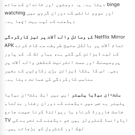
دیتا ہے۔ یہ دوستوں اور خاندان کے ساتھ binge
watching اور مووی نائٹس کے دوران گروپ میں
دیکھنے کے لیے بہت اچھا ہے۔
Netflix Mirror
کم وسائل والے آلات پر تیز کارکردگی
APK تمام آلات پر بالکل صحیح طریقے سے کام کرنے
کے لیے ڈیزائن کی گئی ہے، یہاں تک کہ کم پاور
پروسیسنگ اور سست انٹرنیٹ کنکشن والے آلات پر
بھی۔ اس کا ہلکا ڈیزائن بڑی رکاوٹوں کے بغیر
مناسب کارکردگی کی ضمانت دیتا ہے۔
بلٹ-ان میڈیا پلیئر
ایپ میں ایک بلٹ-ان میڈیا
پلیئر ہے جس میں دیکھنے کے دوران رفتار بدلنا،
فاسٹ فارورڈ کرنا، یا ریوائنڈ کرنا جیسے جامع
TV ایڈوانسڈ کنٹرولز ہیں جو دیکھنے کے تجربے کی
لچک اور کنٹرول کو بڑھاتے ہیں۔