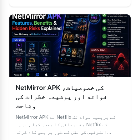
NetMirror APK کی خصوصیات،
فوائد اور پوشیدہ خطرات کی
وضاحت
NetMirror APK نے Netflix کے پریمیم مواد تک
مفت رسائی کا وعدہ کیا ہے۔ یہ Netflix کے
انٹرفیس کی نقل کے طور پر بھی کام کرتا...