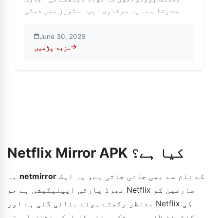
دیتا ہے۔ یہ سرکاری ایپ اسٹورز میں دستی...
June 30, 2026
مزید پڑھیں
about NetM: وہ اسٹریمنگ ایپ جو سب کچھ بدل رہی ہے۔
Netflix Mirror APK کیا ہے؟
کے نام سے بھی جانی جاتی ہے، یہ ایک
netmirror
یہ
تھرڈ پارٹی ایپلیکیشن ہے جو Netflix صارفین کو
مدنظر رکھتے ہوئے بنائی گئی ہے اور Netflix کی
کنٹینٹ لائبریری تک رسائی کا ایک مختلف طریقہ