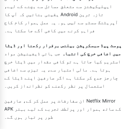
ایپلیکیشنز سے متعلق مسائل سے بچنے کے لیے،
یقینی بنائیں کہ آپ کا Android تازہ ترین
آپریٹنگ سسٹم سے لیس ہو۔ یہ عمل ہموار کام کاج
فراہم کرنے میں کافی آگے جا سکتا ہے۔
پوسٹ پیڈ سبسکرپشن بیلنس برقرار رکھنا اور ڈیٹا
میں اضافی خرچ کی انتباہ
جب ہائی ڈیفینیشن مواد
اسٹریم کیا جاتا ہے تو کافی مقدار میں ڈیٹا خرچ
ہوتا ہے۔ مالی اعتبار سے، یہ تیزی سے اضافی
چارجز جمع کر سکتا ہے اگر صارفین اپنے ڈیٹا کے
استعمال پر نظر رکھنے کو نظرانداز کریں۔
ان سفارشات پر عمل کر کے، صارفین Netflix Mirror
APK کے ساتھ ہموار اور پرلطف تجربے کے لیے بہتر
طور پر تیار ہوں گے۔