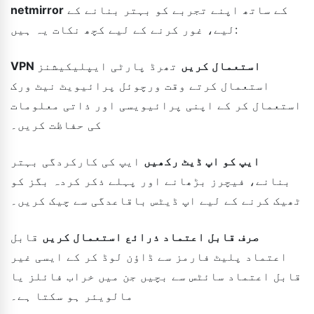
کے ساتھ اپنے تجربے کو بہتر بنانے کے
netmirror
لیے، غور کرنے کے لیے کچھ نکات یہ ہیں:
VPN استعمال کریں
تھرڈ پارٹی ایپلیکیشنز
استعمال کرتے وقت ورچوئل پرائیویٹ نیٹ ورک
استعمال کر کے اپنی پرائیویسی اور ذاتی معلومات
کی حفاظت کریں۔
ایپ کو اپ ڈیٹ رکھیں
ایپ کی کارکردگی بہتر
بنانے، فیچرز بڑھانے اور پہلے ذکر کردہ بگز کو
ٹھیک کرنے کے لیے اپ ڈیٹس باقاعدگی سے چیک کریں۔
صرف قابل اعتماد ذرائع استعمال کریں
قابل
اعتماد پلیٹ فارمز سے ڈاؤن لوڈ کر کے ایسی غیر
قابل اعتماد سائٹس سے بچیں جن میں خراب فائلز یا
مالویئر ہو سکتا ہے۔