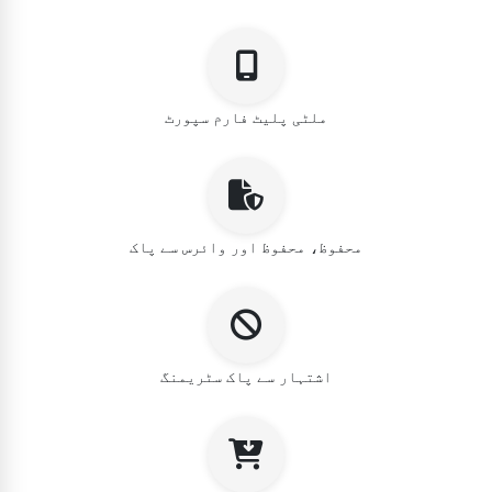
ملٹی پلیٹ فارم سپورٹ
محفوظ، محفوظ اور وائرس سے پاک
اشتہار سے پاک سٹریمنگ