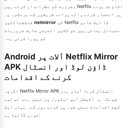
ضرورت کو نظرانداز کرتے ہیں، Netflix اکاؤنٹ ہونے
پر انحصار کرنے والے پرانے طریقوں کے برعکس۔ یہ
کو Netflix کا ایک جامع
netmirror
فنکشنالٹیز
متبادل بناتی ہیں جو کثیر الجہتی صارف ضروریات
کو پورا کرتی ہے۔
Android آلات پر Netflix Mirror
APK ڈاؤن لوڈ اور انسٹال
کرنے کے اقدامات
اگرچہ Netflix Mirror APK انسٹال کرنا آسان ہے،
چونکہ یہ آفیشل ایپ اسٹورز پر نہیں ہے، اس لیے
کچھ اقدامات دستی طور پر کرنے ہوں گے۔ یہاں ایک
فوری گائیڈ ہے: