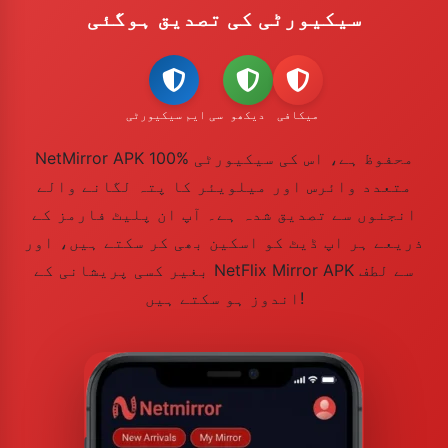
سیکیورٹی کی تصدیق ہوگئی
میکافی
دیکھو
سی ایم سیکیورٹی
NetMirror APK 100% محفوظ ہے، اس کی سیکیورٹی
متعدد وائرس اور میلویئر کا پتہ لگانے والے
انجنوں سے تصدیق شدہ ہے۔ آپ ان پلیٹ فارمز کے
ذریعے ہر اپ ڈیٹ کو اسکین بھی کر سکتے ہیں، اور
بغیر کسی پریشانی کے NetFlix Mirror APK سے لطف
اندوز ہو سکتے ہیں!