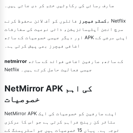
صارف رسائی کی رکاوٹیں ختم کر دی جاتی ہیں۔
کسٹم فیچرز
فائلوں کو آف لائن محفوظ کرنے، Netflix
سرچ انجن آپٹیمائزیشن، ذاتی نوعیت کی سفارشات
اور دیگر جیسی خصوصیات کے ساتھ APK اپنی مرضی کے
اضافی فیچرز بھی پیش کرتی ہے۔
کے ساتھ، صارفین اضافی فوائد کے ساتھ
netmirror
Netflix جیسی فعالیت حاصل کرتے ہیں۔
NetMirror APK کی اہم
خصوصیات
NetMirror APK اپنے صارفین کو خصوصیات کی ایک
متاثر کن رینج فراہم کرتی ہے جو اس کا مرکزی
توجہ ہے۔ یہاں 15 خصوصیات ہیں جو اسٹریمنگ کے