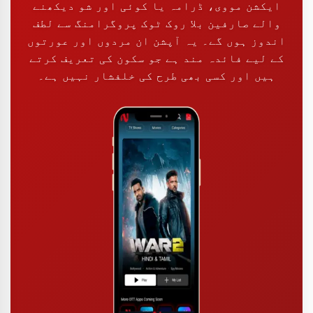
ایکشن مووی، ڈرامہ یا کوئی اور شو دیکھنے
والے صارفین بلا روک ٹوک پروگرامنگ سے لطف
اندوز ہوں گے۔ یہ آپشن ان مردوں اور عورتوں
کے لیے فائدہ مند ہے جو سکون کی تعریف کرتے
ہیں اور کسی بھی طرح کی خلفشار نہیں ہے۔