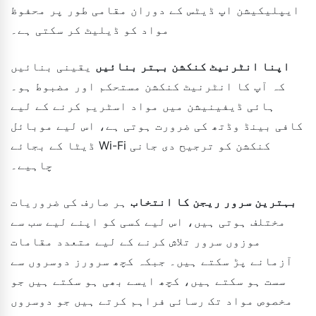
ایپلیکیشن اپ ڈیٹس کے دوران مقامی طور پر محفوظ
مواد کو ڈیلیٹ کر سکتی ہے۔
اپنا انٹرنیٹ کنکشن بہتر بنائیں
یقینی بنائیں
کہ آپ کا انٹرنیٹ کنکشن مستحکم اور مضبوط ہو۔
ہائی ڈیفینیشن میں مواد اسٹریم کرنے کے لیے
کافی بینڈ وڈتھ کی ضرورت ہوتی ہے، اس لیے موبائل
ڈیٹا کے بجائے Wi-Fi کنکشن کو ترجیح دی جانی
چاہیے۔
بہترین سرور ریجن کا انتخاب
ہر صارف کی ضروریات
مختلف ہوتی ہیں، اس لیے کسی کو اپنے لیے سب سے
موزوں سرور تلاش کرنے کے لیے متعدد مقامات
آزمانے پڑ سکتے ہیں۔ جبکہ کچھ سرورز دوسروں سے
سست ہو سکتے ہیں، کچھ ایسے بھی ہو سکتے ہیں جو
مخصوص مواد تک رسائی فراہم کرتے ہیں جو دوسروں