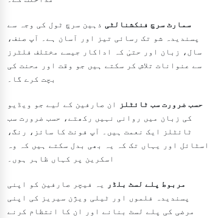
سمارٹ سرچ فنکشنالٹی
ذہین سرچ ٹول کی وجہ سے
پسندیدہ شو تک رسائی تیز اور آسان ہے۔ آپ صنف،
سال، زبان اور حتیٰ کہ اداکار جیسے مختلف فلٹرز
سے عنوانات تلاش کر سکتے ہیں جو وقت اور محنت کی
بچت کرے گا۔
حسب ضرورت سب ٹائٹلز
ان صارفین کے لیے جو ویڈیو
کی زبان میں روانی نہیں رکھتے، حسب ضرورت سب
ٹائٹلز ایک نعمت ہیں۔ آپ فونٹ کا سائز، رنگ،
اسٹائل اور یہاں تک کہ یہ بھی بدل سکتے ہیں کہ وہ
اسکرین پر کہاں ظاہر ہوں۔
مربوط پلے لسٹ بلڈر
یہ فیچر صارفین کو اپنی
پسندیدہ فلموں اور ٹیلی ویژن سیریز کی اپنی
مرضی کی پلے لسٹ بنانے اور ان کا انتظام کرنے