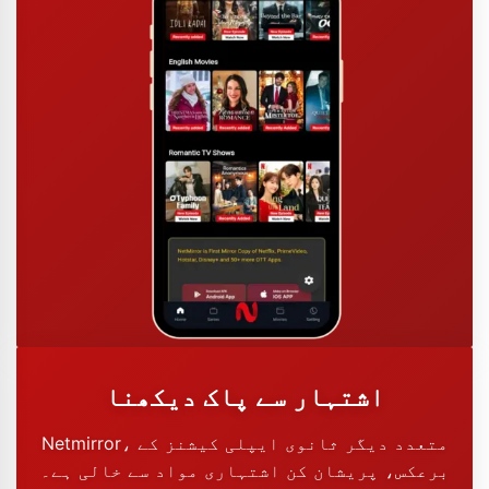
اشتہار سے پاک دیکھنا
Netmirror، متعدد دیگر ثانوی ایپلی کیشنز کے
برعکس، پریشان کن اشتہاری مواد سے خالی ہے۔