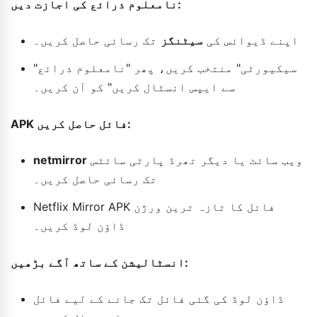
نامعلوم ذرائع کی اجازت دیں:
اپنے ڈیوائس کی
سیٹنگز
تک رسائی حاصل کریں۔
"سیکیورٹی" منتخب کریں، پھر "نامعلوم ذرائع
سے ایپس انسٹال کریں" کو آن کریں۔
APK فائل حاصل کریں:
ویب سائٹ یا دیگر تھرڈ پارٹی سائٹس
netmirror
تک رسائی حاصل کریں۔
Netflix Mirror APK فائل کا تازہ ترین ورژن
ڈاؤن لوڈ کریں۔
انسٹالیشن کے ساتھ آگے بڑھیں:
ڈاؤن لوڈ کی گئی فائل تک جانے کے لیے فائل