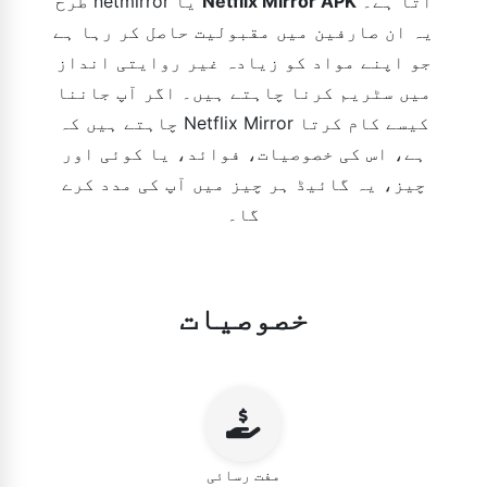
آتا ہے۔
Netflix Mirror APK
طرح netmirror یا
یہ ان صارفین میں مقبولیت حاصل کر رہا ہے
جو اپنے مواد کو زیادہ غیر روایتی انداز
میں سٹریم کرنا چاہتے ہیں۔ اگر آپ جاننا
چاہتے ہیں کہ Netflix Mirror کیسے کام کرتا
ہے، اس کی خصوصیات، فوائد، یا کوئی اور
چیز، یہ گائیڈ ہر چیز میں آپ کی مدد کرے
گا۔
خصوصیات
مفت رسائی