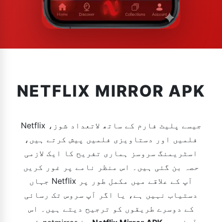
NETFLIX MIRROR APK
Netflix جیسے پلیٹ فارم کے ساتھ لاتعداد شوز،
فلمیں اور دستاویزی فلمیں پیش کرتے ہیں،
اسٹریمنگ سروسز ہماری تفریح ​​کا ایک لازمی
حصہ بن گئی ہیں۔ اس منظر نامے پر غور کریں
جہاں Netflix آپ کے علاقے میں مکمل طور پر
دستیاب نہیں ہے، یا اگر آپ سروس تک رسائی
کے دوسرے طریقوں کو ترجیح دیتے ہیں۔ اس