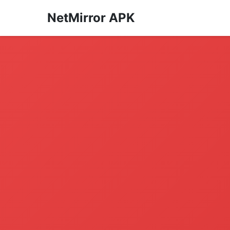
NetMirror APK