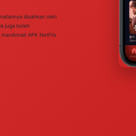
matannya disahkan oleh
da juga boleh
n menikmati APK NetFlix