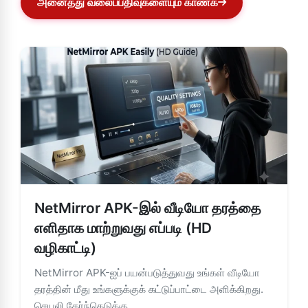
அனைத்து வலைப்பதிவுகளையும் காண்க
NetMirror APK-இல் வீடியோ தரத்தை
எளிதாக மாற்றுவது எப்படி (HD
வழிகாட்டி)
NetMirror APK-ஐப் பயன்படுத்துவது உங்கள் வீடியோ
தரத்தின் மீது உங்களுக்குக் கட்டுப்பாட்டை அளிக்கிறது.
செயலி தேர்ந்தெடுக்கு...