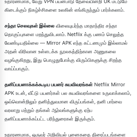
உதாரணமாக, வேறு VPN பயன்பாடு தேவையின்றி UK மட்டுமே
கிடைக்கும் நிகழ்ச்சிகளை உலகின் எங்கிருந்தும் பார்க்கலாம்.
சந்தா செலவுகள் இல்லை
விலையுயர்ந்த மாதாந்திர சந்தா
தொகுப்புகளை மறந்துவிடலாம். Netflix க்கு பணம் செலுத்த
வேண்டியதில்லை — Mirror APK எந்த கட்டணமும் இல்லாமல்
அதன் விரிவான உள்ளடக்க நூலகத்திற்கான அணுகலை
வழங்குகிறது, இது பொழுதுபோக்கு விரும்பிகளுக்கு சிறந்த
வாய்ப்பாகும்.
தனிப்பயனாக்கக்கூடிய பயனர் சுயவிவரங்கள்
Netflix Mirror
APK உடன், வீட்டு பயனர்கள் பல சுயவிவரங்களை உருவாக்கலாம்,
ஒவ்வொன்றிலும் தனித்துவமான விருப்பங்கள், தனி பார்வை
வரலாறு மற்றும் தங்கள் ஆர்வங்களுக்கு ஏற்ப
தனிப்பயனாக்கப்பட்ட பரிந்துரைகள் இருக்கும்.
உதாரணமாக, ஒருவர் அறிவியல் புனைகதை திரைப்படங்களை