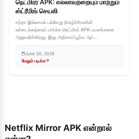
நெட்மிரர் APK: எல்லாவற்றையும் மாற்றும்
ஸ்ட்ரீமிங் செயலி
சந்தா இல்லாமல் பல்வேறு நிகழ்ச்சிகளின்
உள்ளடக்கத்தைப் பார்க்க நெட்மிரர் APK பயனர்களை
அனுமதிக்கிறது. இது அதிகாரப்பூர்வ ஆப்...
June 30, 2026
மேலும் படிக்க
about நெட்மிரர் APK: எல்லாவற்றையும் மாற்றும் ஸ்ட்ரீமிங் செயலி
Netflix Mirror APK என்றால்
என்ன?