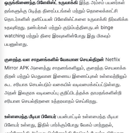
ஒருங்கிணைந்த பிளேலிஸ்ட் உருவாக்கி
இந்த அம்சம் பயனர்கள்
தங்களுக்கு பிடித்த திரைப்படங்கள் மற்றும் தொலைக்காட்சி
தொடர்களின் தனிப்பயன் பிளேலிஸ்ட்களை உருவாக்கி நிர்வகிக்க
உதவுகிறது. நண்பர்கள் மற்றும் குடும்பத்தினருடன் binge
watching மற்றும் திரை இரவுகளின்போது இது மிகவும்
பயனுள்ளது.
குறைந்த வள சாதனங்களில் வேகமான செயல்திறன்
Netflix
Mirror APK அனைத்து சாதனங்களிலும், குறைந்த செயலாக்க
திறன் மற்றும் மெதுவான இணைய இணைப்புகள் உள்ளவற்றிலும்
கூட சரியாக செயல்படும் வகையில் வடிவமைக்கப்பட்டுள்ளது.
அதன் இலகுரக வடிவமைப்பு குறிப்பிடத்தக்க தாமதங்களின்றி
சரியான செயல்திறனை உத்தரவாதம் செய்கிறது.
உள்ளமைந்த மீடியா பிளேயர்
பயன்பாட்டில் உள்ளமைந்த மீடியா
பிளேயர் உள்ளது, இதில் பார்க்கும்போது வேகம் மாற்றுதல்,
முன்னோக்கி அல்லது பின்னோக்கி தேடுதல் போன்ற விரிவான