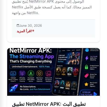
يُتيح تطبيق NetMirror APK الوصول إلى محتوى
Netflix المميز مجانًا، كما أنه يعمل كنسخة طبق الأصل
من واجهة Netflix.
June 30, 2026
اقرأ المزيد
about شرح مميزات وفوائد ومخاطر تطبيق NetMirror APK
تطبيق NetMirror APK: تطبيق البث