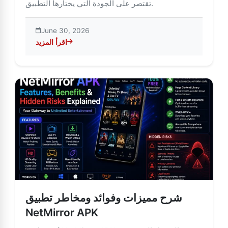
تقتصر على الجودة التي يختارها التطبيق.
June 30, 2026
اقرأ المزيد
تطبيق NetMirror (دليل HD)
شرح مميزات وفوائد ومخاطر تطبيق
NetMirror APK