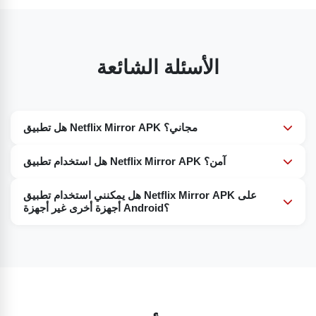
الأسئلة الشائعة
هل تطبيق Netflix Mirror APK مجاني؟
بالتأكيد، تطبيق Netflix Mirror مجاني للتنزيل والاستخدام. يمكنك
هل استخدام تطبيق Netflix Mirror APK آمن؟
الوصول الكامل إلى مكتبة Netflix دون دفع أي رسوم اشتراك.
طالما أنه من موقع موثوق، فلا بأس. من المهم أيضًا فحص الملف
هل يمكنني استخدام تطبيق Netflix Mirror APK على
ببرنامج مكافحة الفيروسات واستخدام VPN كإجراء احترازي
أجهزة أخرى غير أجهزة Android؟
إضافي.
نظرًا لأن تطبيق NetMirror لا يزال قيد التطوير، فهو مناسب حاليًا
لمستخدمي Android فقط. وقد جربه بعض المستخدمين باستخدام
برامج المحاكاة وأفادوا بنجاح تشغيله، لذا ضع ذلك في اعتبارك.