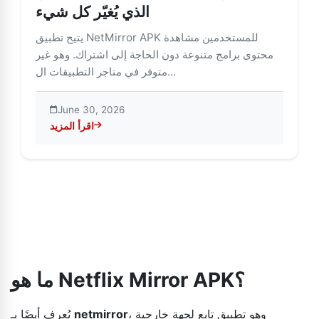
الذي يُغيّر كل شيء
يتيح تطبيق NetMirror APK للمستخدمين مشاهدة
محتوى برامج متنوعة دون الحاجة إلى اشتراك. وهو غير
متوفر في متاجر التطبيقات ال...
June 30, 2026
اقرأ المزيد
about تطبيق NetMirror APK: تطبيق البث الذي يُغيّر كل شيء
ما هو Netflix Mirror APK؟
، وهو تطبيق تابع لجهة خارجية
netmirror
يُعرف أيضًا بـ