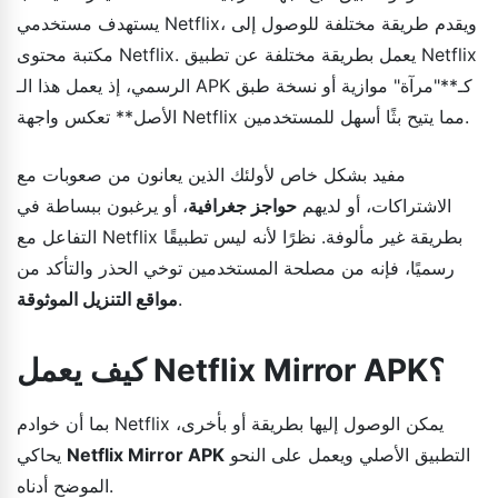
يستهدف مستخدمي Netflix، ويقدم طريقة مختلفة للوصول إلى
مكتبة محتوى Netflix. يعمل بطريقة مختلفة عن تطبيق Netflix
الرسمي، إذ يعمل هذا الـ APK كـ**"مرآة" موازية أو نسخة طبق
الأصل** تعكس واجهة Netflix مما يتيح بثًا أسهل للمستخدمين.
مفيد بشكل خاص لأولئك الذين يعانون من صعوبات مع
الاشتراكات، أو لديهم
حواجز جغرافية
، أو يرغبون ببساطة في
التفاعل مع Netflix بطريقة غير مألوفة. نظرًا لأنه ليس تطبيقًا
رسميًا، فإنه من مصلحة المستخدمين توخي الحذر والتأكد من
.
مواقع التنزيل الموثوقة
كيف يعمل Netflix Mirror APK؟
بما أن خوادم Netflix يمكن الوصول إليها بطريقة أو بأخرى،
التطبيق الأصلي ويعمل على النحو
Netflix Mirror APK
يحاكي
الموضح أدناه.