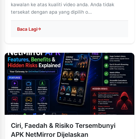
kawalan ke atas kualiti video anda. Anda tidak
tersekat dengan apa yang dipilih o...
Baca Lagi
Ciri, Faedah & Risiko Tersembunyi
APK NetMirror Dijelaskan