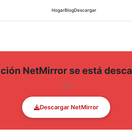
Hogar
Blog
Descargar
ación NetMirror se está des
3.0
Descargar NetMirror